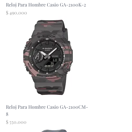
Reloj Para Hombre Casio GA-2100K-2
Precio
$ 490.000
Reloj Para Hombre Casio GA-2100CM-
8
Precio
$ 550.000