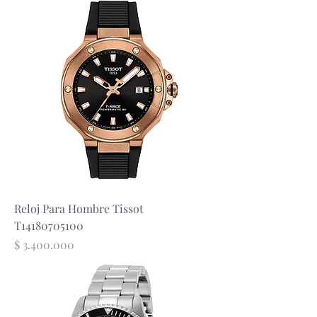
Reloj Para Hombre Tissot
T14180705100
Precio
$ 3.400.000