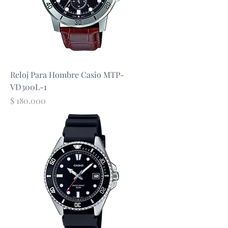
Reloj Para Hombre Casio MTP-
VD300L-1
Precio
$ 180.000