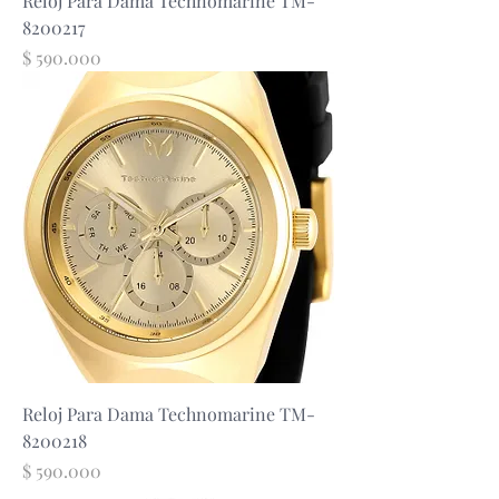
Reloj Para Dama Technomarine TM-
8200217
Precio
$ 590.000
Reloj Para Dama Technomarine TM-
8200218
Precio
$ 590.000