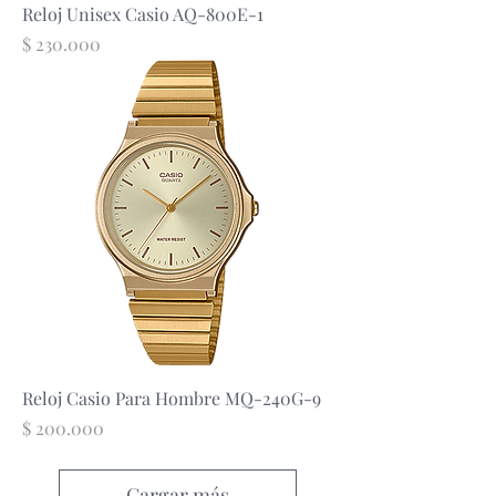
Reloj Unisex Casio AQ-800E-1
Precio
$ 230.000
Reloj Casio Para Hombre MQ-240G-9
Precio
$ 200.000
Cargar más