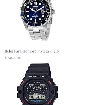
Reloj Para Hombre Invicta 44716
Precio
$ 340.000