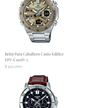
Reloj Para Caballero Casio Edifice
EFV-C110D-5
Precio
$ 450.000