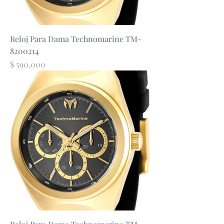
Reloj Para Dama Technomarine TM-
8200214
Precio
$ 590.000