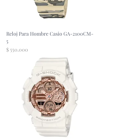
Reloj Para Hombre Casio GA-2100CM-
5
Precio
$ 550.000