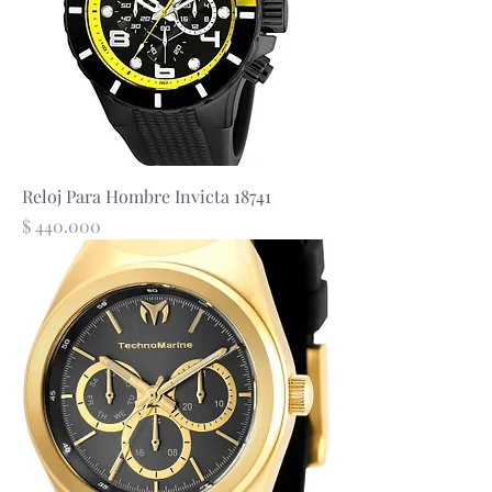
Reloj Para Hombre Invicta 18741
Precio
$ 440.000