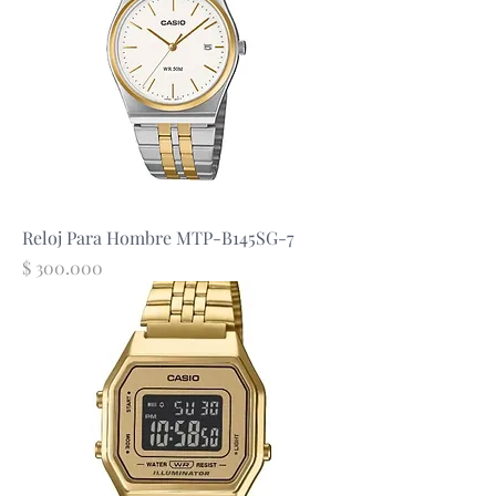
Reloj Para Hombre MTP-B145SG-7
Precio
$ 300.000