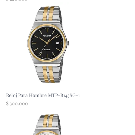
Reloj Para Hombre MTP-B145SG-1
Precio
$ 300.000