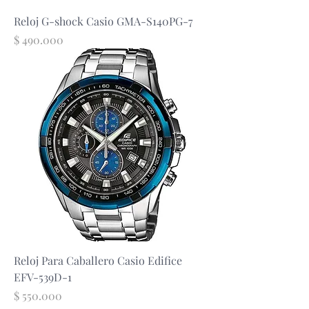
Reloj G-shock Casio GMA-S140PG-7
Precio
$ 490.000
Reloj Para Caballero Casio Edifice
EFV-539D-1
Precio
$ 550.000