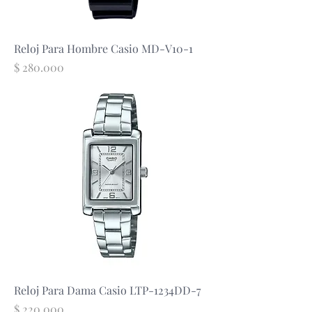
Reloj Para Hombre Casio MD-V10-1
Precio
$ 280.000
Reloj Para Dama Casio LTP-1234DD-7
Precio
$ 220.000