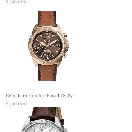
Precio
$ 590.000
Reloj Para Hombre Fossil FS5857
Precio
$ 590.000