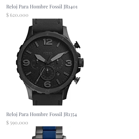
Reloj Para Hombre Fossil JR1401
Precio
$ 620.000
Reloj Para Hombre Fossil JR1354
Precio
$ 590.000