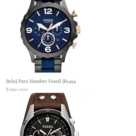
Reloj Para Hombre Fossil JR1494
Precio
$ 690.000