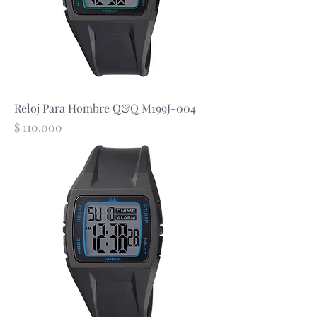
Reloj Para Hombre Q&Q M199J-004
Precio
$ 110.000