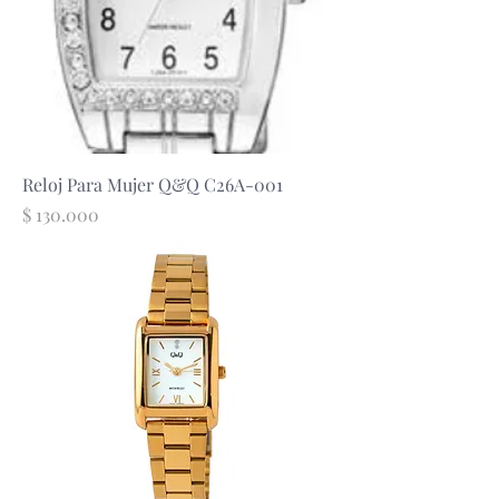
Reloj Para Mujer Q&Q C26A-001
Precio
$ 130.000