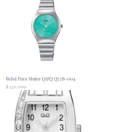
Reloj Para Mujer Q&Q Q72B-004
Precio
$ 120.000