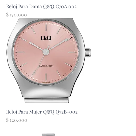
Reloj Para Dama Q&Q C70A 002
Precio
$ 170.000
Reloj Para Mujer Q&Q Q72B-002
Precio
$ 120.000