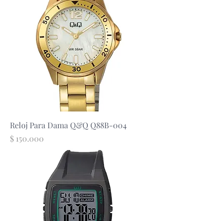
Reloj Para Dama Q&Q Q88B-004
Precio
$ 150.000