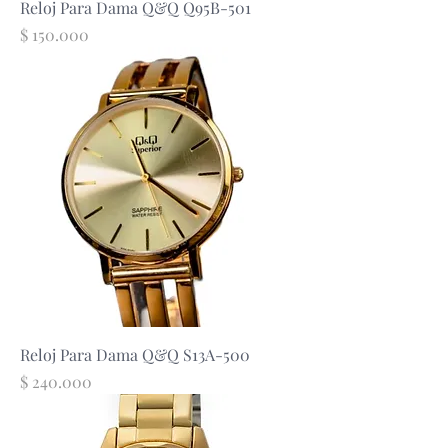
Reloj Para Dama Q&Q Q95B-501
Precio
$ 150.000
Reloj Para Dama Q&Q S13A-500
Precio
$ 240.000