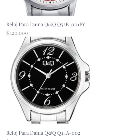
Reloj Para Dama Q&Q Q52B-001PY
Precio
$ 120.000
Reloj Para Dama Q&Q Q44A-002