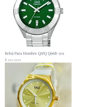
Reloj Para Hombre Q&Q Q66B-501
Precio
$ 110.000