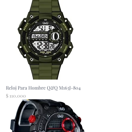
Reloj Para Hombre Q&Q M163J-804
Precio
$ 110.000