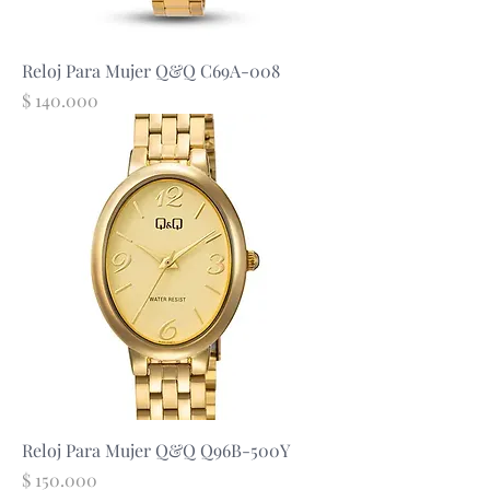
Reloj Para Mujer Q&Q C69A-008
Precio
$ 140.000
Reloj Para Mujer Q&Q Q96B-500Y
Precio
$ 150.000