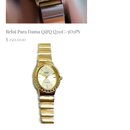
Reloj Para Dama Q&Q Q20C-5O2PY
Precio
$ 150.000