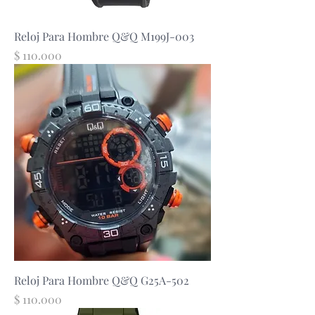
Reloj Para Hombre Q&Q M199J-003
Precio
$ 110.000
Reloj Para Hombre Q&Q G25A-502
Precio
$ 110.000