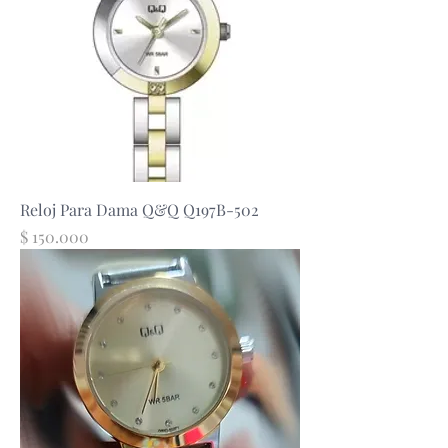
Reloj Para Dama Q&Q Q197B-502
Precio
$ 150.000