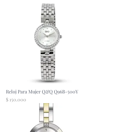
Reloj Para Mujer Q&Q Q96B-500Y
Precio
$ 150.000