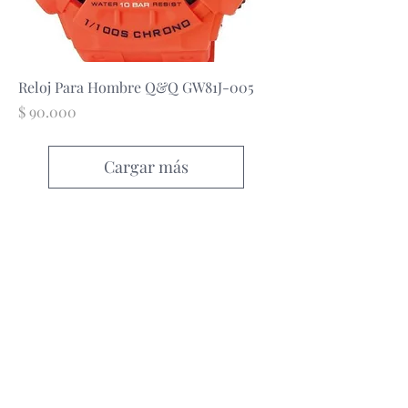
Reloj Para Hombre Q&Q GW81J-005
Precio
$ 90.000
Cargar más