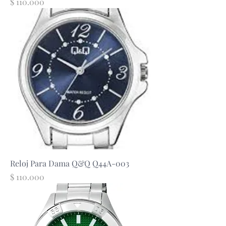
Precio
$ 110.000
Reloj Para Dama Q&Q Q44A-003
Precio
$ 110.000