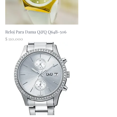
Reloj Para Dama Q&Q Q64B-506
Precio
$ 110.000