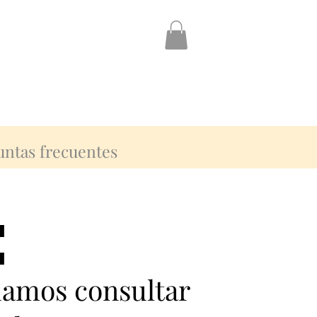
untas frecuentes
:
:
damos consultar