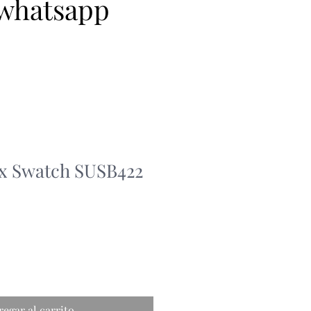
 whatsapp
ex Swatch SUSB422
regar al carrito