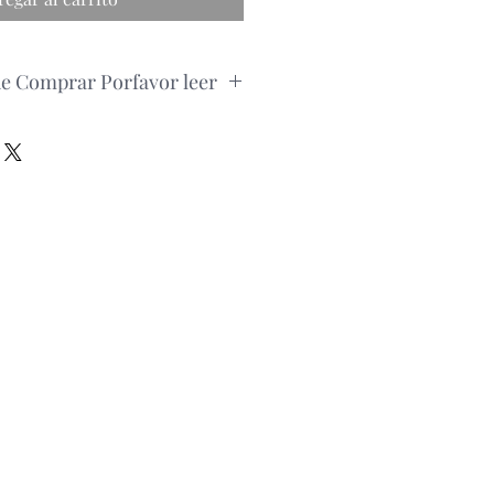
de Comprar Porfavor leer
pedido, por favor consultar la
roducto via whatsapp