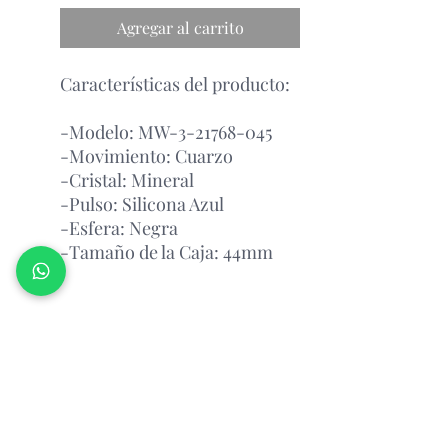
Agregar al carrito
Características del producto:
-Modelo: MW-3-21768-045
-Movimiento: Cuarzo
-Cristal: Mineral
-Pulso: Silicona Azul
-Esfera: Negra
-Tamaño de la Caja: 44mm
Garantía Con el Fabricante.
Atención Antes de Comprar
Porfavor leer
antes de realizar un pedido, por favor