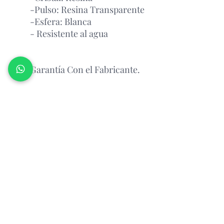
-Pulso: Resina Transparente
-Esfera: Blanca
- Resistente al agua
Garantía Con el Fabricante.
¡PREGUNTAR POR
DISPONIBILIDAD!
Atencion: antes de realizar un pedido,
por favor contáctanos y consulta la
disponibilidad del producto via
whatsapp.
Relojeria Manantial
Cali,Colombia.