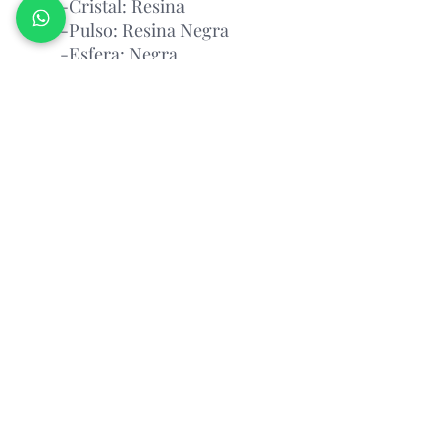
-Cristal: Resina
-Pulso: Resina Negra
-Esfera: Negra
- Resistente al agua
Garantía Con el Fabricante.
Atención Antes de Comprar
Porfavor leer
Atencion: antes de realizar un pedido,
por favor consultar la disponibilidad
del producto via whatsapp
Relojeria Manantial
Cali,Colombia.