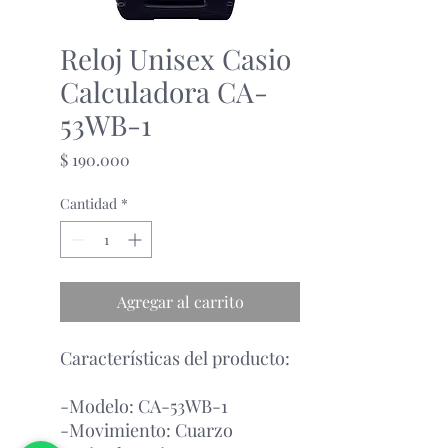
Reloj Unisex Casio
Calculadora CA-
53WB-1
Precio
$ 190.000
Cantidad
*
Agregar al carrito
Características del producto:
-Modelo: CA-53WB-1
-Movimiento: Cuarzo