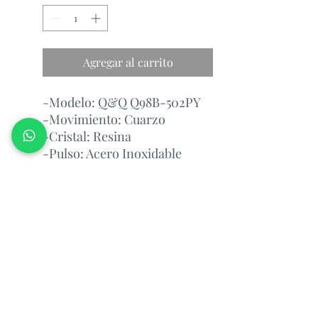
Agregar al carrito
-Modelo: Q&Q Q98B-502PY
-Movimiento: Cuarzo
-Cristal: Resina
-Pulso: Acero Inoxidable
-Esfera: Plateado Y Dorado
Garantía Con el Fabricante.
Relojeria Manantial