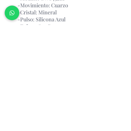
-Movimiento: Cuarzo
-Cristal: Mineral
-Pulso: Silicona Azul
-Esfera: Oro Rosa
-Tamaño de la Caja: 36mm
Garantía Con el Fabricante.
¡PREGUNTAR POR
DISPONIBILIDAD!
Atencion: antes de realizar un pedido,
por favor contáctanos y consulta la
disponibilidad del producto via
whatsapp.
Relojeria Manantial