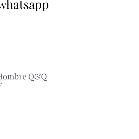
 whatsapp
a Hombre Q&Q
Y