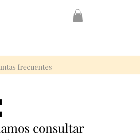
untas frecuentes
:
:
damos consultar