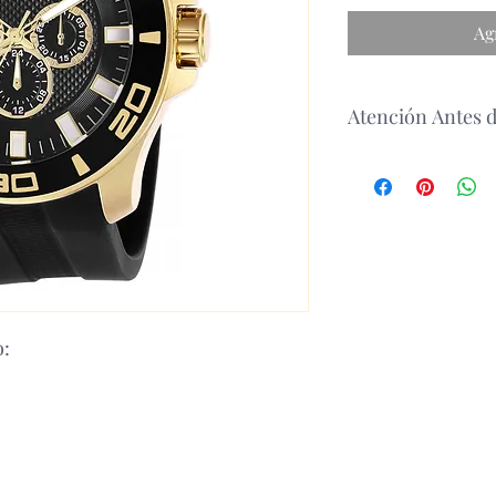
Ag
Atención Antes 
Atencion: antes de re
consultar la disponib
o: