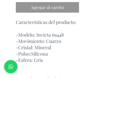
Agregar al carrito
Características del producto:
-Modelo: Invicta 69448
-Movimiento: Cuarzo
-Cristal: Mineral
-Pulso:Silicona
-Esfera: Gris
Garantía Con el Fabricante.
Atención Antes de Comprar
Porfavor leer
antes de realizar un pedido, por favor
consultar la disponibilidad del