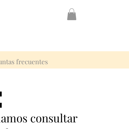
untas frecuentes
:
:
damos consultar