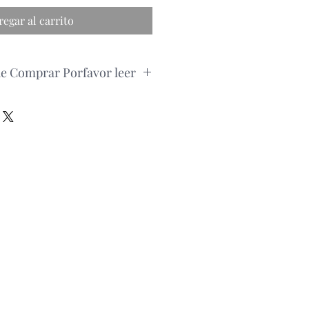
regar al carrito
de Comprar Porfavor leer
pedido, por favor consultar la
roducto via whatsapp