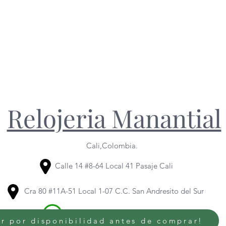
Relojeria Manantial
Cali,Colombia.
Calle 14 #8-64 Local 41 Pasaje Cali
Cra 80 #11A-51 Local 1-07 C.C. San Andresito del Sur
320 614 6436
/
318 344 1095
r por disponibilidad antes de comprar!