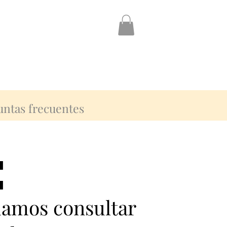
untas frecuentes
:
:
damos consultar