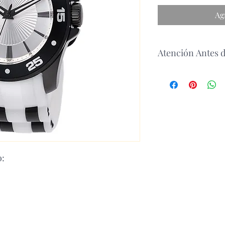
Ag
Atención Antes 
antes de realizar un p
disponibilidad del p
o: