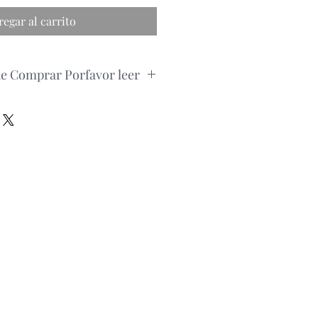
regar al carrito
de Comprar Porfavor leer
edido, por favor consultar la
roducto via whatsapp