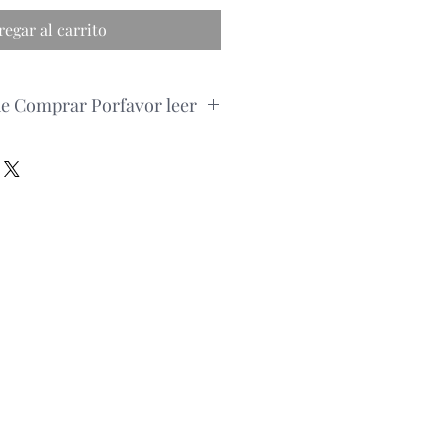
regar al carrito
de Comprar Porfavor leer
pedido, por favor consultar la
roducto via whatsapp