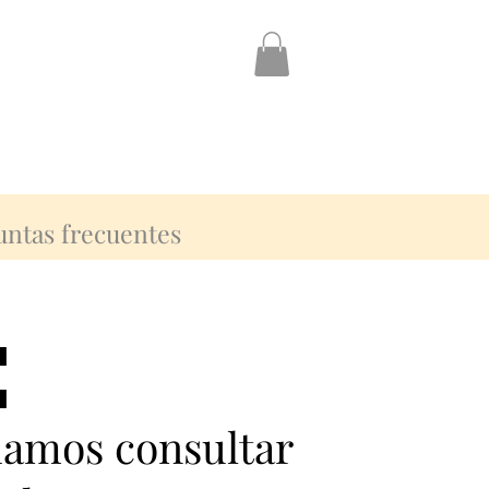
untas frecuentes
:
:
damos consultar