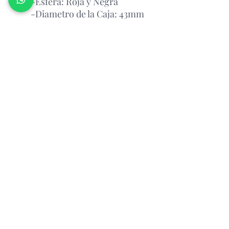
-Esfera: Roja y Negra
-Diametro de la Caja: 43mm
Garantía Con el Fabricante.
Atención Antes de Comprar
Porfavor leer
antes de realizar un pedido, por favor
consultar la disponibilidad del
producto via whatsapp
Relojeria Manantial
Cali,Colombia.
Calle 14 #8-64 Local 41 Pasaje Cali