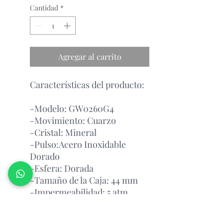
Cantidad
*
Agregar al carrito
Características del producto:
-Modelo: GW0260G4
-Movimiento: Cuarzo
-Cristal: Mineral
-Pulso:Acero Inoxidable
Dorado
-Esfera: Dorada
-Tamaño de la Caja: 44 mm
-Impermeabilidad: 5 atm
Garantía Con el Fabricante.