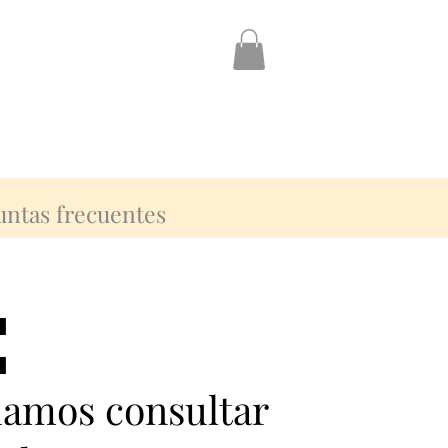
untas frecuentes
:
:
damos consultar