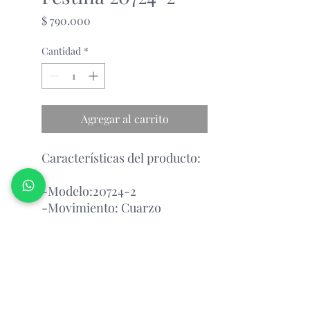
Precio
$ 790.000
Cantidad
*
Agregar al carrito
Características del producto:
-Modelo:20724-2
-Movimiento: Cuarzo
-Pulso: Acero Inoxidable
-Esfera:Plateada y Azul
Garantia con el fabricante