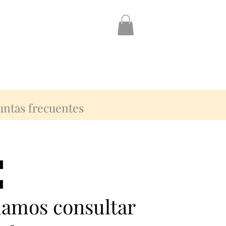
untas frecuentes
:
:
damos consultar