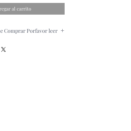
regar al carrito
de Comprar Porfavor leer
edido, por favor consultar la
roducto via whatsapp