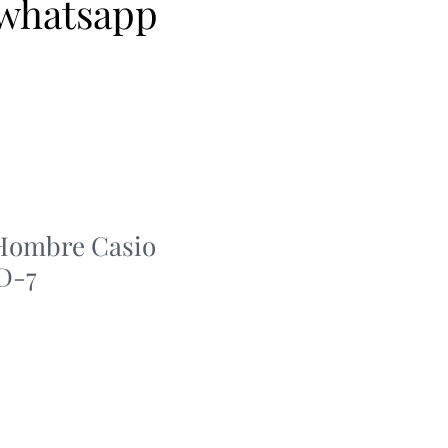
 whatsapp
 Hombre Casio
D-7