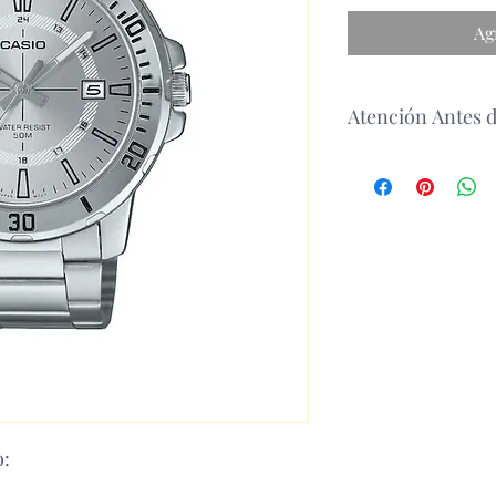
Ag
Atención Antes 
antes de realizar un p
disponibilidad del p
o: