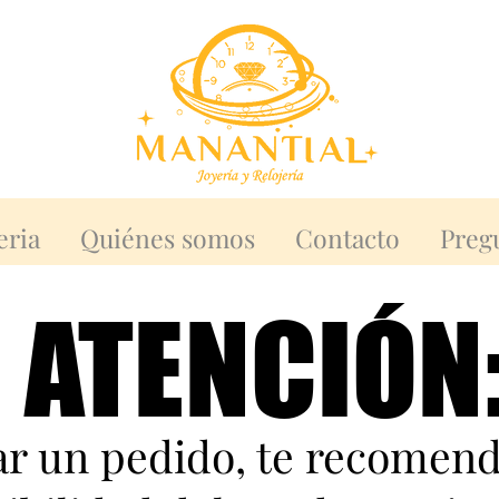
eria
Quiénes somos
Contacto
Preg
ATENCIÓN
ATENCIÓN
zar un pedido, te recomen