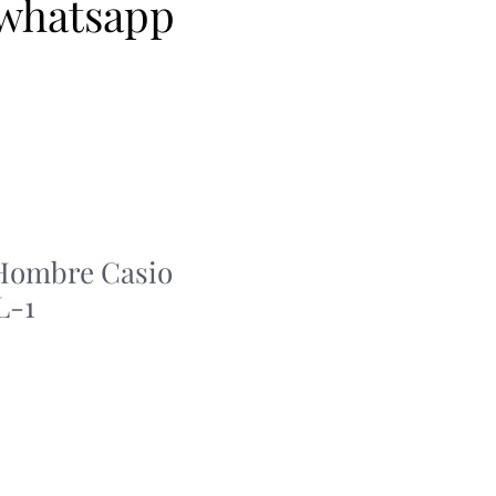
 whatsapp
 Hombre Casio
L-1