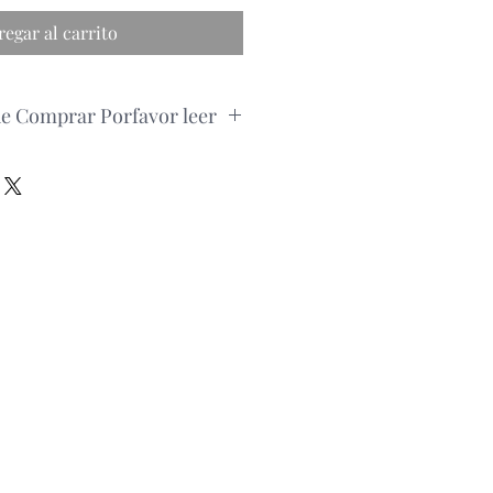
regar al carrito
de Comprar Porfavor leer
edido, por favor consultar la
roducto via whatsapp