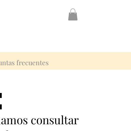
untas frecuentes
:
:
damos consultar