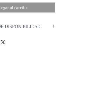
regar al carrito
R DISPONIBILIDAD!
alizar un pedido, por favor
a la disponibilidad del producto via