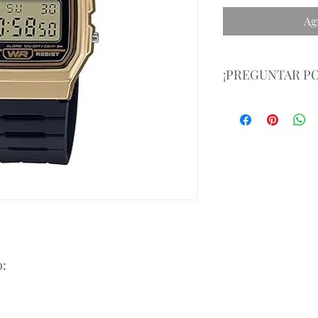
Ag
¡PREGUNTAR PO
Atencion: antes de re
contáctanos y consult
whatsapp.
o: