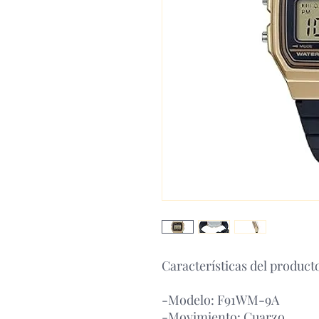
Características del product
-Modelo: F91WM-9A
-Movimiento: Cuarzo