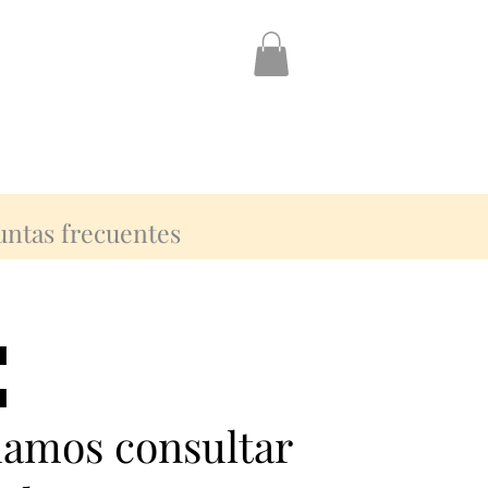
untas frecuentes
:
:
damos consultar