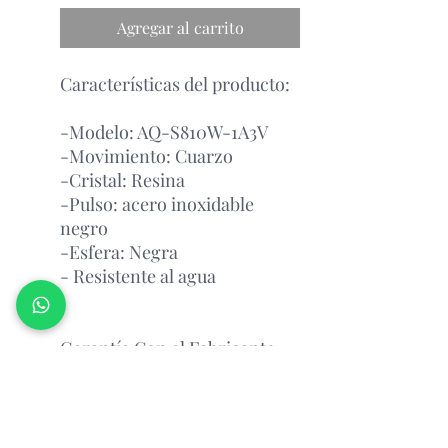
Agregar al carrito
Características del producto:
-Modelo: AQ-S810W-1A3V
-Movimiento: Cuarzo
-Cristal: Resina
-Pulso: acero inoxidable
negro
-Esfera: Negra
- Resistente al agua
Garantía Con el Fabricante.
¡PREGUNTAR POR