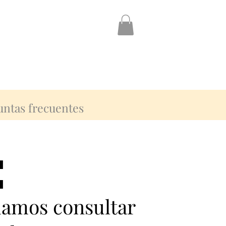
untas frecuentes
:
:
damos consultar