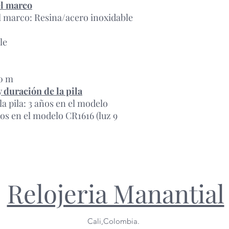
el marco
el marco: Resina/acero inoxidable
le
00 m
 duración de la pila
a pila: 3 años en el modelo
os en el modelo CR1616 (luz 9
Relojeria Manantial
Cali,Colombia.