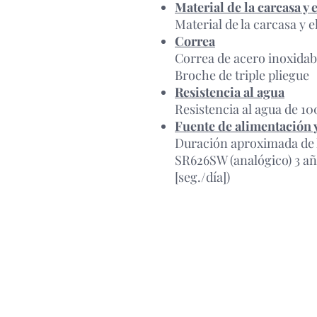
Material de la carcasa y 
Material de la carcasa y 
Correa
Correa de acero inoxidab
Broche de triple pliegue
Resistencia al agua
Resistencia al agua de 1
Fuente de alimentación y
Duración aproximada de l
SR626SW (analógico) 3 añ
[seg./día])