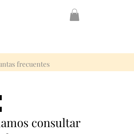
untas frecuentes
:
:
damos consultar