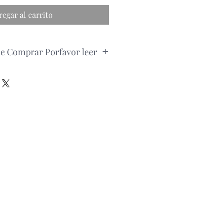
regar al carrito
de Comprar Porfavor leer
pedido, por favor consultar la
roducto via whatsapp