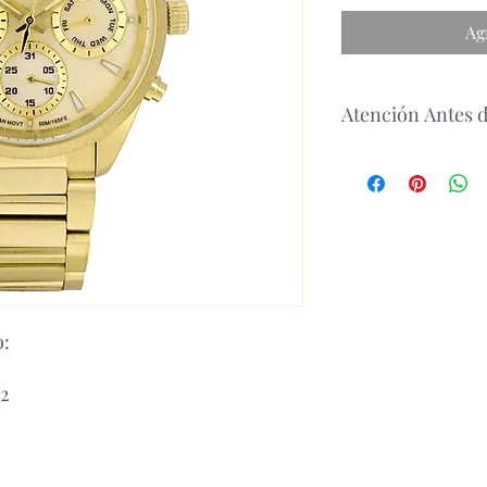
Ag
Atención Antes 
antes de realizar un 
disponibilidad del p
o:
2