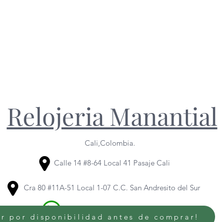
Relojeria Manantial
Cali,Colombia.
Calle 14 #8-64 Local 41 Pasaje Cali
Cra 80 #11A-51 Local 1-07 C.C. San Andresito del Sur
320 614 6436
/
318 344 1095
r por disponibilidad antes de comprar!