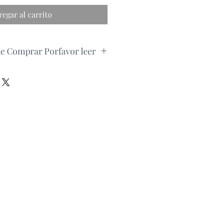
regar al carrito
de Comprar Porfavor leer
pedido, por favor consultar la
roducto via whatsapp