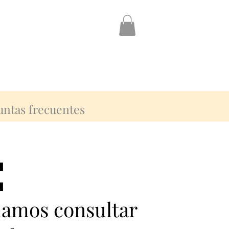
untas frecuentes
:
:
damos consultar