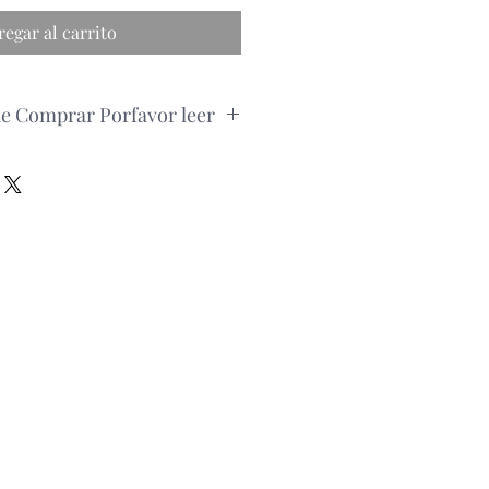
regar al carrito
de Comprar Porfavor leer
pedido, por favor consultar la
roducto via whatsapp