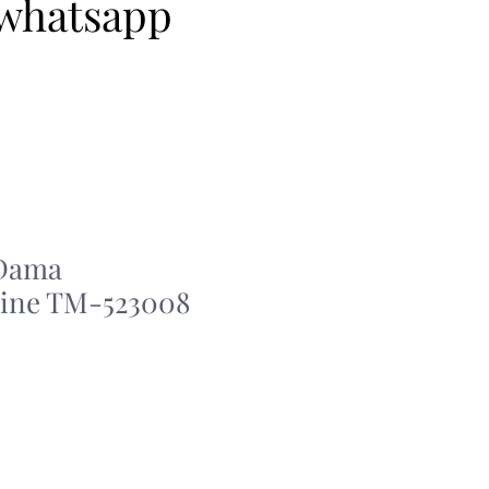
 whatsapp
 Dama
ine TM-523008