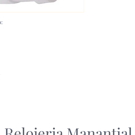
o:
m
Relojeria Manantial