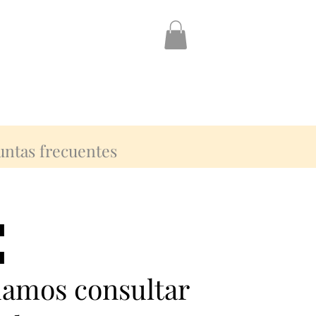
untas frecuentes
:
:
damos consultar