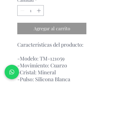
Cantidad
*
Agregar al carrito
Características del producto:
-Modelo: TM-121059
-Movimiento: Cuarzo
-Cristal: Mineral
-Pulso: Silicona Blanca
-Esfera: Dorado y negro
-Tamaño de la Caja: 40 mm
-Impermeabilidad: 20 atm
Garantía Con el Fabricante.