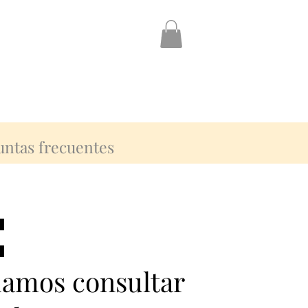
untas frecuentes
:
:
damos consultar