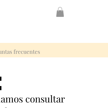
untas frecuentes
:
:
damos consultar