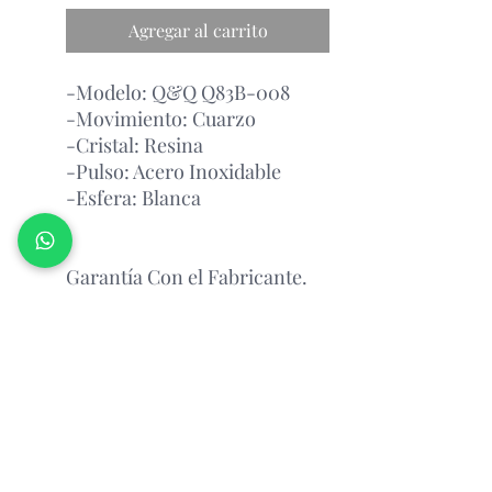
Agregar al carrito
-Modelo: Q&Q Q83B-008
-Movimiento: Cuarzo
-Cristal: Resina
-Pulso: Acero Inoxidable
-Esfera: Blanca
Garantía Con el Fabricante.
Atención Antes de Comprar
Porfavor leer
antes de realizar un pedido, por favor
consultar la disponibilidad del
producto via whatsapp