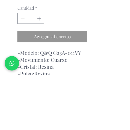
Cantidad
*
Agregar al carrito
-Modelo: Q&Q G23A-011VY
-Movimiento: Cuarzo
-Cristal: Resina
-Pulso:Resina
-Esfera: Blanco y Negro
Garantía Con el Fabricante.