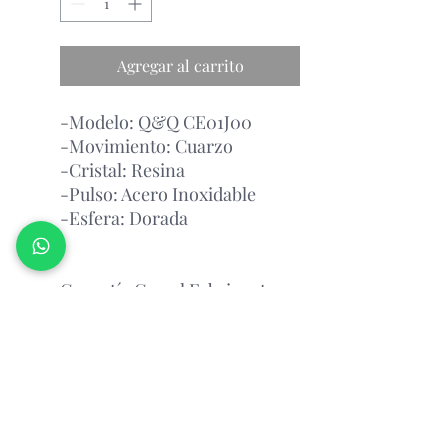
Agregar al carrito
-Modelo: Q&Q CE01J00
-Movimiento: Cuarzo
-Cristal: Resina
-Pulso: Acero Inoxidable
-Esfera: Dorada
Garantía Con el Fabricante.
Atención Antes de Comprar
Porfavor leer
Atencion: antes de realizar un pedido,
por favor consultar la disponibilidad