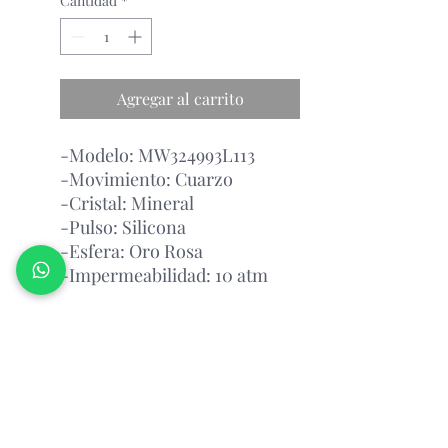
Cantidad
*
Agregar al carrito
-Modelo: MW324993L113
-Movimiento: Cuarzo
-Cristal: Mineral
-Pulso: Silicona
-Esfera: Oro Rosa
-Impermeabilidad: 10 atm
Garantía Con el Fabricante.
Atención Antes de Comprar
Porfavor leer
antes de realizar un pedido, por favor