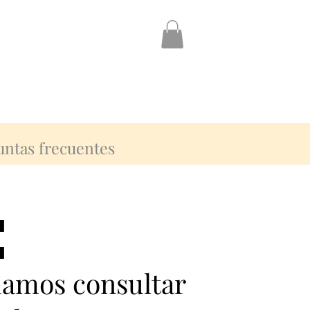
untas frecuentes
:
:
damos consultar