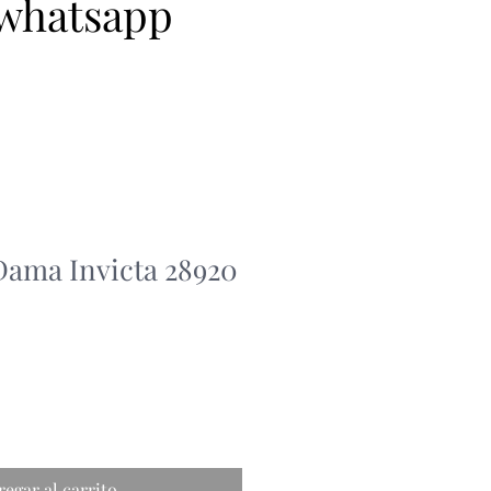
 whatsapp
Dama Invicta 28920
regar al carrito