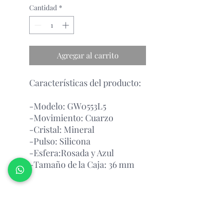
Cantidad
*
Agregar al carrito
Características del producto:
-Modelo: GW0553L5
-Movimiento: Cuarzo
-Cristal: Mineral
-Pulso: Silicona
-Esfera:Rosada y Azul
-Tamaño de la Caja: 36 mm
Garantía Con el Fabricante.