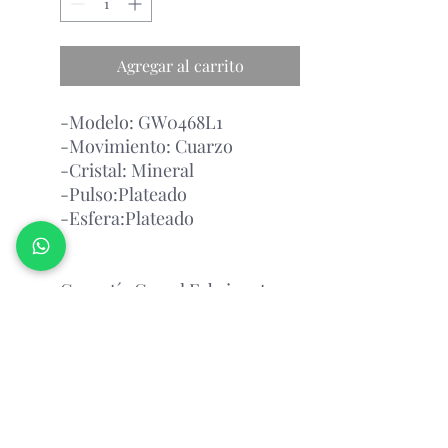
Agregar al carrito
-Modelo: GW0468L1
-Movimiento: Cuarzo
-Cristal: Mineral
-Pulso:Plateado
-Esfera:Plateado
Garantía Con el Fabricante.
Atención Antes de Comprar
Porfavor leer
antes de realizar un pedido, por favor
consultar la disponibilidad del