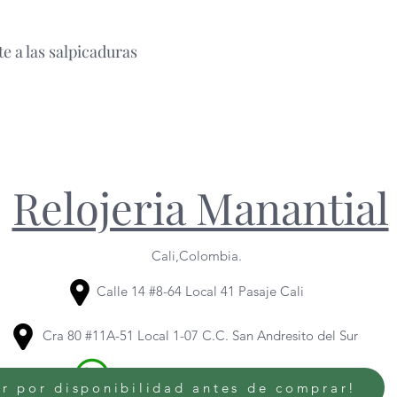
e a las salpicaduras
Relojeria Manantial
Cali,Colombia.
Calle 14 #8-64 Local 41 Pasaje Cali
Cra 80 #11A-51 Local 1-07 C.C. San Andresito del Sur
320 614 6436
/
318 344 1095
r por disponibilidad antes de comprar!