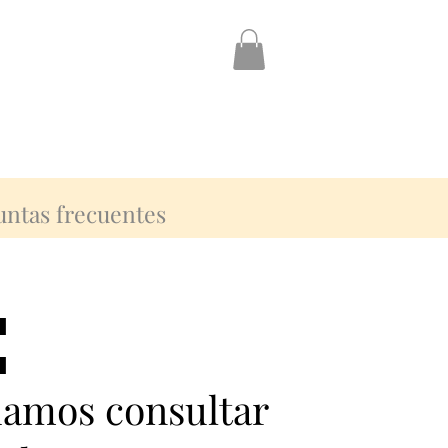
untas frecuentes
:
:
damos consultar