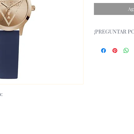
Ag
¡PREGUNTAR PO
Atencion: antes de re
contáctanos y consult
whatsapp.
o: