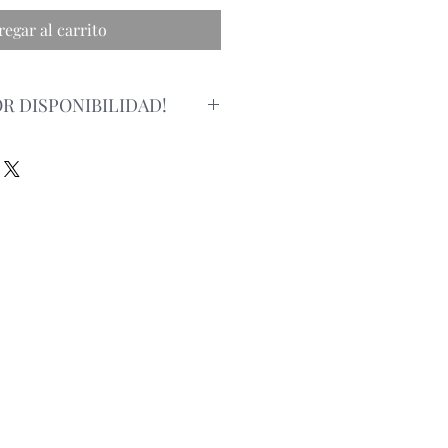
regar al carrito
R DISPONIBILIDAD!
alizar un pedido, por favor
a la disponibilidad del producto via