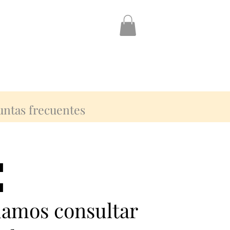
untas frecuentes
:
:
damos consultar