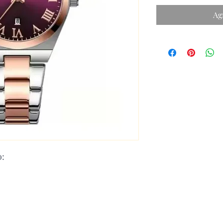
Ag
o: