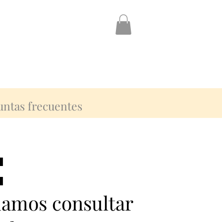
untas frecuentes
:
:
damos consultar