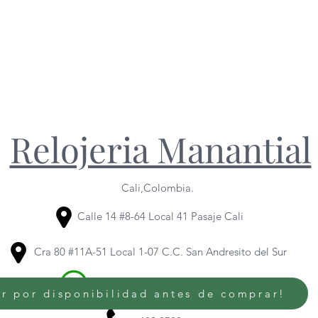
Relojeria Manantial
Cali,Colombia.
Calle 14 #8-64 Local 41 Pasaje Cali
Cra 80 #11A-51 Local 1-07 C.C. San Andresito del Sur
320 614 6436
/
318 344 1095
r por disponibilidad antes de comprar!