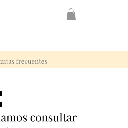
untas frecuentes
:
:
damos consultar