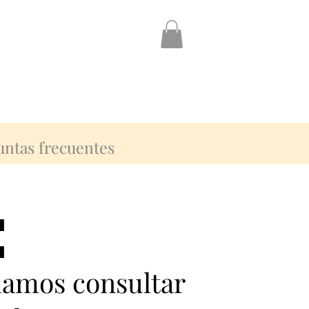
untas frecuentes
:
:
damos consultar