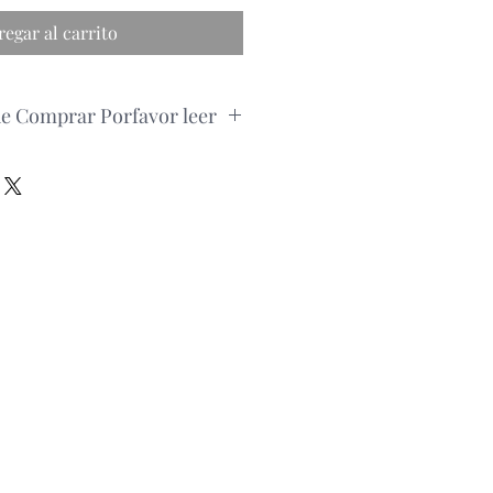
regar al carrito
de Comprar Porfavor leer
edido, por favor consultar la
roducto via whatsapp