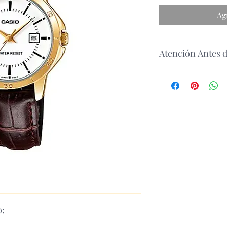
Ag
Atención Antes 
antes de realizar un p
disponibilidad del p
o: