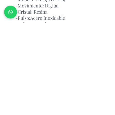
-Movimiento: Digital
-Cristal: Resina
-Pulso:Acero Inoxidable
-Esfera: Dorada
- Resistente al agua
Garantía Con el Fabricante.
Atención Antes de Comprar
Porfavor leer
Atencion: antes de realizar un pedido,
por favor consultar la disponibilidad
del producto via whatsapp
Relojeria Manantial