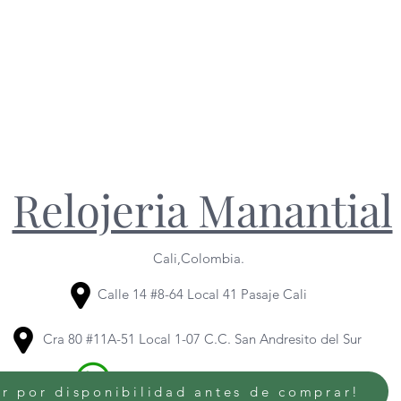
Relojeria Manantial
Cali,Colombia.
Calle 14 #8-64 Local 41 Pasaje Cali
Cra 80 #11A-51 Local 1-07 C.C. San Andresito del Sur
320 614 6436
/
318 344 1095
r por disponibilidad antes de comprar!