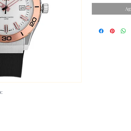
Ag
o: