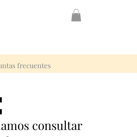
untas frecuentes
:
:
damos consultar