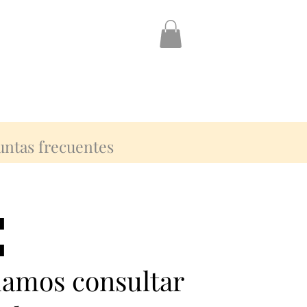
untas frecuentes
:
:
damos consultar