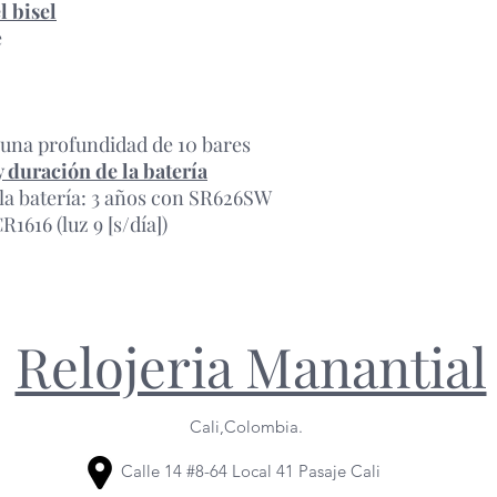
l bisel
e
a una profundidad de 10 bares
 duración de la batería
la batería: 3 años con SR626SW
R1616 (luz 9 [s/día])
Relojeria Manantial
Cali,Colombia.
Calle 14 #8-64 Local 41 Pasaje Cali