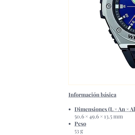
Información básica
Dimensiones (L × An × Al
50.6 × 49.6 × 13.5 mm
Peso
53 g