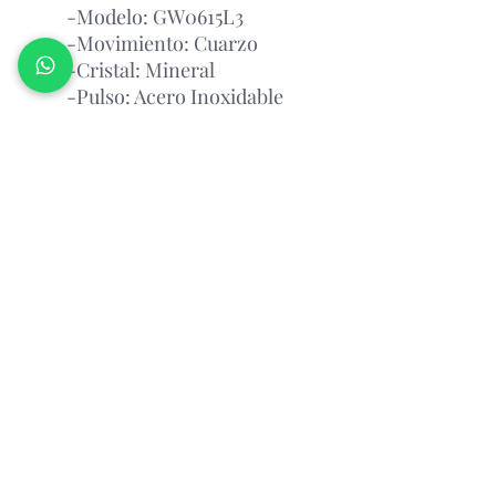
-Modelo: GW0615L3
-Movimiento: Cuarzo
-Cristal: Mineral
-Pulso: Acero Inoxidable
-Esfera: Oro Rosa
Garantía Con el Fabricante
Atención Antes de Comprar
Porfavor leer
antes de realizar un pedido, por favor
consultar la disponibilidad del
producto via whatsapp
Relojeria Manantial