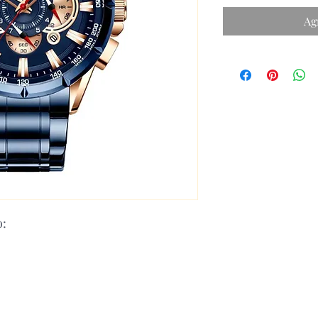
Ag
o: