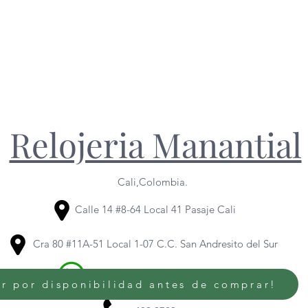
Relojeria Manantial
Cali,Colombia.
Calle 14 #8-64 Local 41 Pasaje Cali
Cra 80 #11A-51 Local 1-07 C.C. San Andresito del Sur
320 614 6436
/
318 344 1095
r por disponibilidad antes de comprar!