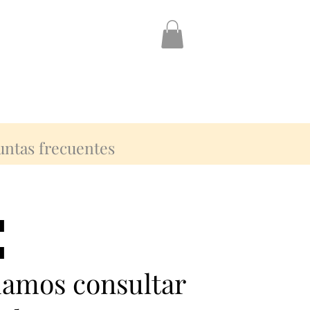
untas frecuentes
:
:
damos consultar